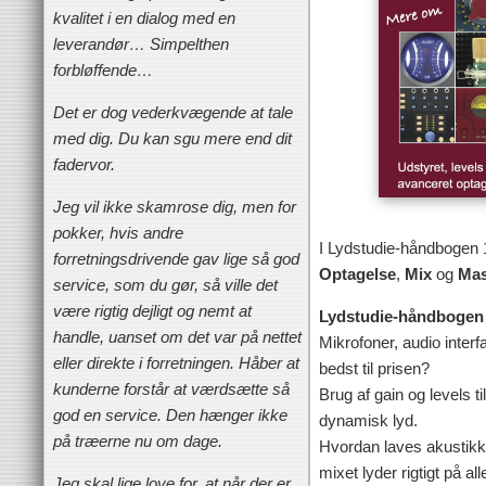
kvalitet i en dialog med en
leverandør… Simpelthen
forbløffende…
Det er dog vederkvægende at tale
med dig. Du kan sgu mere end dit
fadervor.
Jeg vil ikke skamrose dig, men for
pokker, hvis andre
I Lydstudie-håndbogen 
forretningsdrivende gav lige så god
Optagelse
,
Mix
og
Mas
service, som du gør, så ville det
være rigtig dejligt og nemt at
Lydstudie-håndbogen
handle, uanset om det var på nettet
Mikrofoner, audio inter
eller direkte i forretningen. Håber at
bedst til prisen?
kunderne forstår at værdsætte så
Brug af gain og levels t
god en service. Den hænger ikke
dynamisk lyd.
på træerne nu om dage.
Hvordan laves akustikk
mixet lyder rigtigt på al
Jeg skal lige love for, at når der er