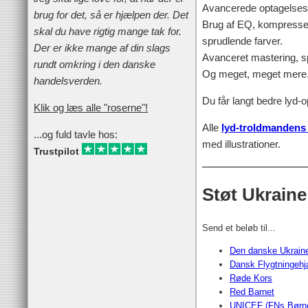
Avancerede optagelses
brug for det, så er hjælpen der. Det
Brug af EQ, kompresser 
skal du have rigtig mange tak for.
sprudlende farver.
Der er ikke mange af din slags
Avanceret mastering, spe
rundt omkring i den danske
Og meget, meget mere.
handelsverden.
Du får langt bedre lyd-o
Klik og læs alle "roserne"!
Alle
lyd-troldmandens
...og fuld tavle hos:
med illustrationer.
Trustpilot
Støt Ukraine
Send et beløb til...
Den danske Ukrain
Dansk Flygtningehj
Røde Kors
Red Barnet
UNICEF (FNs Børn