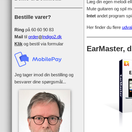
Læg din egen melodi ell
Mute guitaren og spil 
Intet
andet program spill
Bestille varer?
Her finder du flere
udva
Ring
på 60 60 90 83
Mail
til
order
Indigo2.dk
Klik
og bestil via formular
EarMaster, 
Jeg tager imod din bestilling og
besvarer dine spørgsmål...