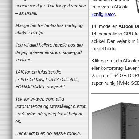
handle med jer. Tak for god service
med vores ABook
– as usual.
konfigurator
.
Mange tak for fantastisk hurtig og
14" modellen
ABook U
effektiv hjælp!
14. generations CPU fra
sokkel. Den vejer kun 1.
Jeg vil altid hellere handle hos dig,
meget hurtig.
da jeg oplever ekstrem supergod
service.
Klik
og sæt din ABook no
eller kontorbrug. Leveri
TAK for en fuldstændig
Vælg op til 64 GB DDR
FANTASTISK, FORRYGENDE,
super-hurtig NVMe SSD 
FORMIDABEL support!!
Tak for svaret, som altid
udtømmende og uforståeligt hurtigt.
I må sidde på spring for at betjene
os.
Her er lidt til en go' flaske rødvin,