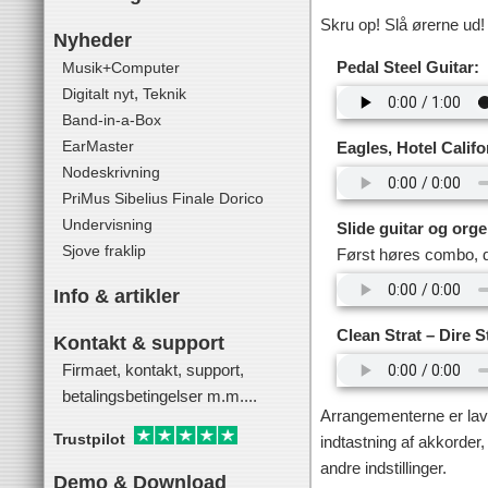
Skru op! Slå ørerne ud! 
Nyheder
Pedal Steel Guitar:
Musik+Computer
,
Digitalt nyt
Teknik
Band-in-a-Box
EarMaster
Eagles, Hotel Califo
Nodeskrivning
PriMus
Sibelius
Finale
Dorico
Undervisning
Slide guitar og orge
Sjove fraklip
Først høres combo, d
Info & artikler
Clean Strat – Dire St
Kontakt & support
Firmaet, kontakt, support,
betalingsbetingelser m.m....
Arrangementerne er lav
Trustpilot
indtastning af akkorder, 
andre indstillinger.
Demo & Download