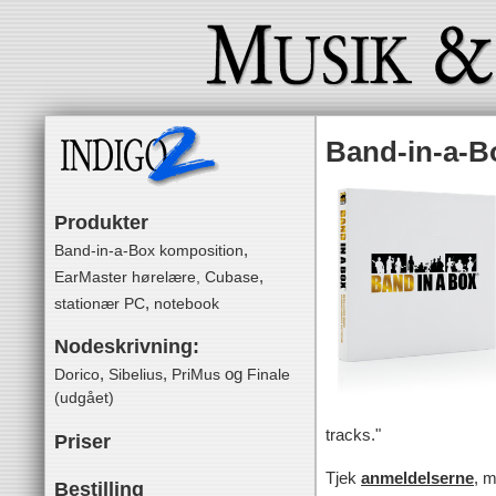
Band-in-a-B
Produkter
,
Band-in-a-Box komposition
,
EarMaster hørelære,
Cubase
,
stationær PC
notebook
Nodeskrivning:
,
,
og
Dorico
Sibelius
PriMus
Finale
(udgået)
tracks."
Priser
Tjek
anmeldelserne
, m
Bestilling