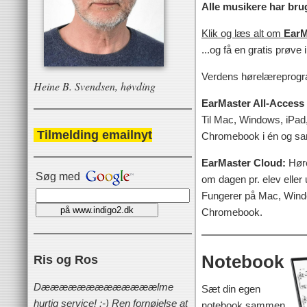
Alle musikere har bru
Klik og læs alt om
EarM
...og få en gratis prøve 
Verdens hørelæreprogr
Heine B. Svendsen, høvding
EarMaster All-Access 
Til Mac, Windows, iPad
Tilmelding emailnyt
Chromebook i én og 
EarMaster Cloud:
Høre
Søg med
om dagen pr. elev eller 
Fungerer på Mac, Windo
Chromebook.
Notebook
Ris og Ros
Dææææææææææææælme
Sæt din egen
hurtig service! :-) Ren fornøjelse at
notebook sammen