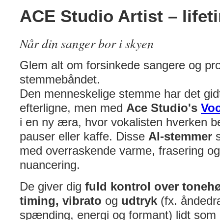
ACE Studio Artist – lifet
Når din sanger bor i skyen
Glem alt om forsinkede sangere og p
stemmebåndet.
Den menneskelige stemme har det gidti
efterligne, men med
Ace Studio's
Voc
i en ny æra, hvor vokalisten hverken 
pauser eller kaffe. Disse
AI-stemmer
s
med overraskende varme, frasering o
nuancering.
De giver dig
fuld kontrol over toneh
timing, vibrato
og
udtryk
(fx. åndedræt
spænding, energi og formant) lidt som 