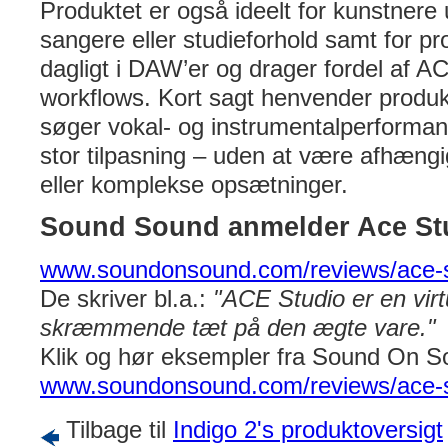
Produktet er også ideelt for kunstnere
sangere eller studieforhold samt for pr
dagligt i DAW’er og drager fordel af AC
workflows. Kort sagt henvender produktet
søger vokal- og instrumentalperformanc
stor tilpasning – uden at være afhængi
eller komplekse opsætninger.
Sound Sound anmelder Ace St
www.soundonsound.com/reviews/ace-s
De skriver bl.a.:
"ACE Studio er en virtu
skræmmende tæt på den ægte vare."
Klik og hør eksempler fra Sound On S
www.soundonsound.com/reviews/ace-s
Tilbage til
Indigo 2's produktoversigt