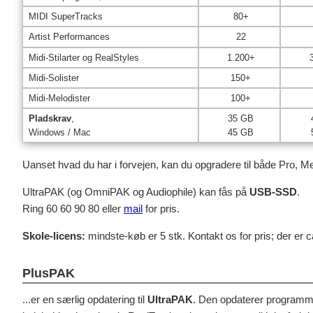
MIDI SuperTracks
80+
Artist Performances
22
Midi-Stilarter og RealStyles
1.200+
Midi-Solister
150+
Midi-Melodister
100+
Pladskrav
,
35 GB
Windows / Mac
45 GB
Uanset hvad du har i forvejen, kan du opgradere til både Pro, M
UltraPAK (og OmniPAK og Audiophile) kan fås på
USB-SSD
.
Ring 60 60 90 80 eller
mail
for pris.
Skole-licens:
mindste-køb er 5 stk. Kontakt os for pris; der er ca
PlusPAK
...er en særlig opdatering til
UltraPAK
. Den opdaterer programme