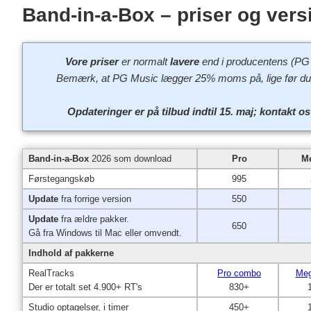
Band-in-a-Box – priser og vers
Vore priser
er normalt
lavere
end i producentens (PG
Bemærk, at PG Music lægger 25% moms på, lige før du b
Opdateringer er på tilbud indtil 15. maj; kontakt os 
Band-in-a-Box
2026 som download
Pro
M
Førstegangskøb
995
Update
fra forrige version
550
Update
fra ældre pakker.
650
Gå fra Windows til Mac eller omvendt.
Indhold af pakkerne
RealTracks
Pro combo
Meg
Der er totalt set 4.900+ RT's
830+
Studio optagelser, i timer
450+