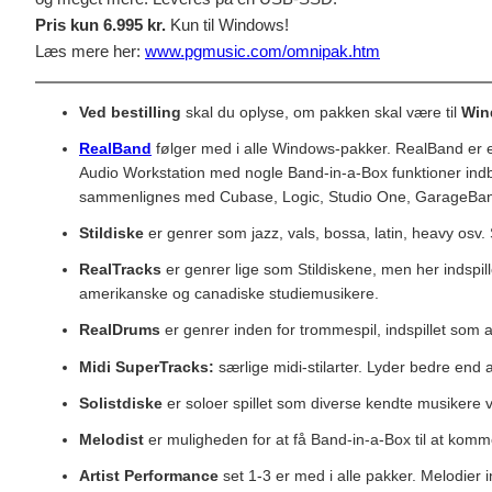
Pris kun 6.995 kr.
Kun til Windows!
Læs mere her:
www.pgmusic.com/omnipak.htm
Ved bestilling
skal du oplyse, om pakken skal være til
Win
RealBand
følger med i alle Windows-pakker. RealBand er e
Audio Workstation med nogle Band-in-a-Box funktioner in
sammenlignes med Cubase, Logic, Studio One, GarageBan
Stildiske
er genrer som jazz, vals, bossa, latin, heavy osv. 
RealTracks
er genrer lige som Stildiskene, men her indspil
amerikanske og canadiske studiemusikere.
RealDrums
er genrer inden for trommespil, indspillet som 
Midi SuperTracks:
særlige midi-stilarter. Lyder bedre end a
Solistdiske
er soloer spillet som diverse kendte musikere vi
Melodist
er muligheden for at få Band-in-a-Box til at komme
Artist Performance
set 1-3 er med i alle pakker. Melodier i