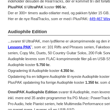
indeholder desuden de RealTracks, der er kommet til i det forløb
PlusPAK
til
UltraPAK
koster
995 kr
.
Der er 300+ timers audio-stilarter med, og pakken fylder 15 GB. 
Her er de nye RealTracks, som er med i PlusPAK:
449-467 Wi
Audiophile Edition
...svarer til UltraPAK, men lydfilerne er ukomprimerede og den i
Lessons PAK
", som er: 101 Riffs and Phrases serien, Fakebo
serien, Copy Me, Duets, 50 Country Guitar Solos, 200 Folk Son
Audiophile leveres som FLAC-komprimerede filer på en USB-S
Audiophile koster
5.750 kr.
Opgradering til Audiophile koster
4.350 kr.
Opdatering fra en tidligere Audiophile til nyeste Audiophile koste
PlusPAK opdatering fra forrige Audiophile koster
1.350 kr.
som d
OmniPAK Audiophile Edition
svarer til Audiophile, men lever
inkl. mere end 35 andre programmer fra PG Music: PowerTrac
Pro Audio, hele Pianist serien, hele Multimedia Performance ser
og meget mere. Leveres på en USB-SSD.