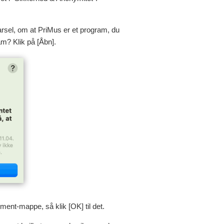
rsel, om at PriMus er et program, du
am? Klik på [Åbn].
ment-mappe, så klik [OK] til det.