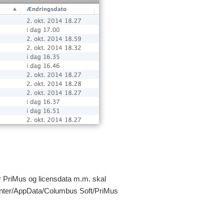
r for PriMus og licensdata m.m. skal
enter/AppData/Columbus Soft/PriMus