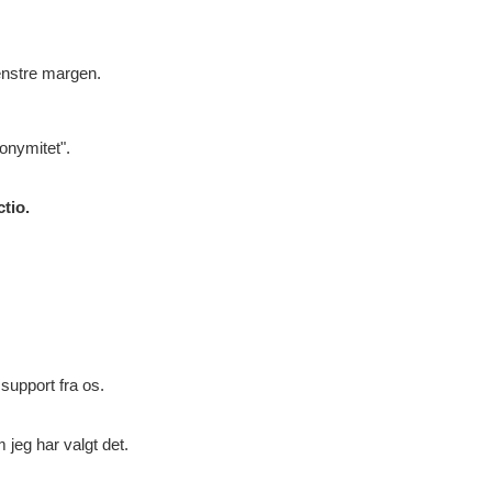
enstre margen.
onymitet".
tio.
support fra os.
jeg har valgt det.