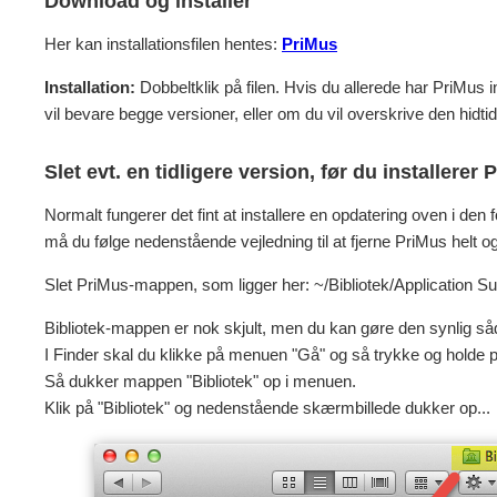
Download og installér
Her kan installationsfilen hentes:
PriMus
Installation:
Dobbeltklik på filen. Hvis du allerede har PriMus i
vil bevare begge versioner, eller om du vil overskrive den hidti
Slet evt. en tidligere version, før du installerer 
Normalt fungerer det fint at installere en opdatering oven i den 
må du følge nedenstående vejledning til at fjerne PriMus helt o
Slet PriMus-mappen, som ligger her: ~/Bibliotek/Application S
Bibliotek-mappen er nok skjult, men du kan gøre den synlig så
I Finder skal du klikke på menuen "Gå" og så trykke og holde p
Så dukker mappen "Bibliotek" op i menuen.
Klik på "Bibliotek" og nedenstående skærmbillede dukker op...