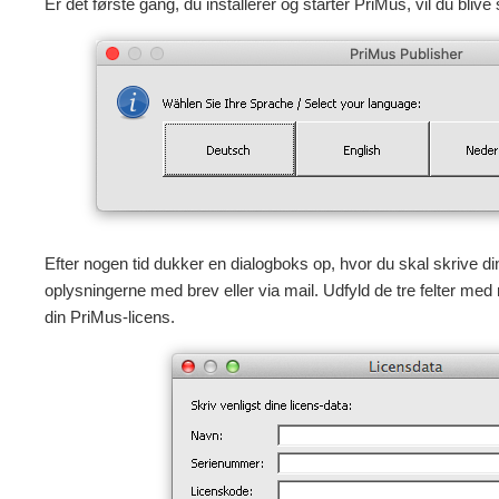
Er det første gang, du installerer og starter PriMus, vil du blive
Efter nogen tid dukker en dialogboks op, hvor du skal skrive di
oplysningerne med brev eller via mail. Udfyld de tre felter med 
din PriMus-licens.