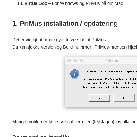
VirtualBox
– kør Windows og PriMus på din Mac
.
1. PriMus installation / opdatering
Det er vigtigt at bruge nyeste version af PriMus.
Du kan tjekke version og Build-nummer i PriMus-menuen Hjælp 
Mange problemer løses ved at fjerne en (fejlslagen) installation 