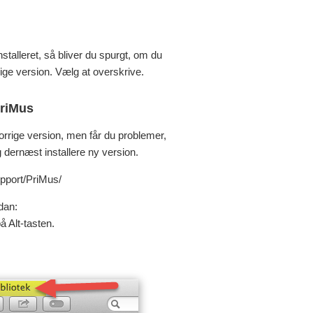
nstalleret, så bliver du spurgt, om du
dige version. Vælg at overskrive.
PriMus
forrige version, men får du problemer,
g dernæst installere ny version.
upport/PriMus/
dan:
å Alt-tasten.