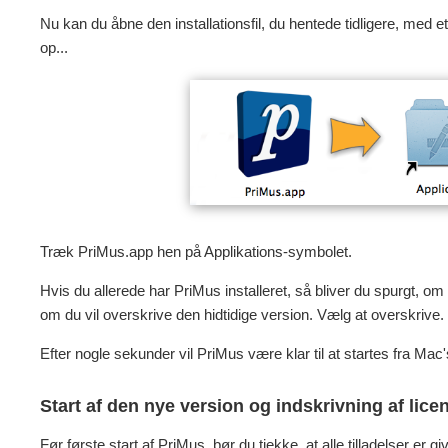
Nu kan du åbne den installationsfil, du hentede tidligere, med e
op...
Træk PriMus.app hen på Applikations-symbolet.
Hvis du allerede har PriMus installeret, så bliver du spurgt, om
om du vil overskrive den hidtidige version. Vælg at overskrive.
Efter nogle sekunder vil PriMus være klar til at startes fra Ma
Start af den nye version og indskrivning af lice
Før første start af PriMus, bør du tjekke, at alle tilladelser er 