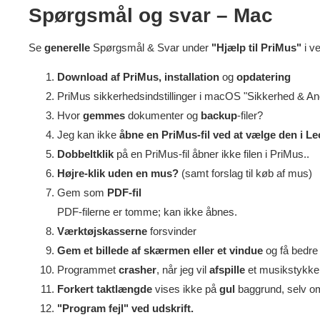
Spørgsmål og svar – Mac
Se
generelle
Spørgsmål & Svar under
"Hjælp til PriMus"
i v
Download af PriMus, installation
og
opdatering
PriMus sikkerhedsindstilling
er i macOS "Sikkerhed & An
Hvor
gemmes
dokumenter og
backup
-filer?
Jeg kan ikke
åbne en PriMus-fil ved at vælge den i Lec
Dobbeltklik
på en PriMus-fil åbner ikke filen i PriMus..
Højre-klik uden en mus?
(samt forslag til køb af mus)
Gem som
PDF-fil
PDF-filerne er tomme; kan ikke åbnes
.
Værktøjskasserne
forsvinder
Gem et billede af skærmen
eller et vindue
og få bedre 
Programmet
crasher
, når jeg vil
afspille
et musikstykke
Forkert taktlængde
vises ikke på
gul
baggrund, selv om 
"Program fejl" ved udskrift.