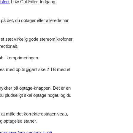
ofon
, Low Cut Filter, Indgang,
å det, du optager eller allerede har
 et sæt virkelig gode stereomikrofoner
ectional).
tab i komprimeringen.
es med op til gigantiske 2 TB med et
 trykker på optage-knappen. Det er en
du pludseligt skal optage noget, og du
r at måle det korrekte optageniveau,
g optagelse starter.
reviews/om-system-ls-p5