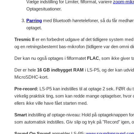
Vælge indstilling for Limiter, filformat, variere
zoom-mikr
Optagesituationer.
Parring
med Bluetooth høretelefoner, så du får medhør p
optaget.
Tresmic II
er en forbedret udgave af det tidligere system med
og en retningsbestemt bas-mikrofon (tidligere var den omni dir
Der kan nu også optages i filformatet
FLAC
, som ikke giver 
Der er hele
16 GB indbygget RAM
i LS-P5, og der kan udvid
MicroSDHC-kort.
Pre-record:
LS-P5 kan indstilles til at optage 2 sek. FØR du
virkelig praktisk ting, som kan redde mange optagelser, hvor 
ellers ikke ville have fået starten med.
Smart
indstilling af optage-niveau: Hold på optageknappen fo
som automatisk indstilles. Giv slip og tryk på "Record" igen, o
Sound On Sound
anmelder LS-P5:
www.soundonsound.com/