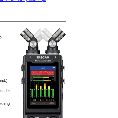
R-
.
nd.)
stedet
ætning