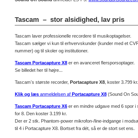
Tascam – stor alsidighed, lav pris
Tascam laver professionelle recordere til musikoptagelser.
Tascam sælger vi kun til erhvervskunder (kunder med et CV
nummer) og til skoler og institutioner.
Tascam Portacapture X8
er en avanceret flersporsoptager.
Se billedet her til højre...
Tascam's største recorder,
Portacapture X8
, koster 3.799 kr
Klik og læs
anmeldelsen af
Portacapture X8
(Sound On Sou
Tascam Portacapture X6
er en mindre udgave med 6 spor i 
for 8. Den koster 3.199 kr.
Der er 2 stk. Phantom-power mikrofon-/line-indgange i mods
til 4 i Portacapture X8. Bortset fra dét, så er de stort set ens.