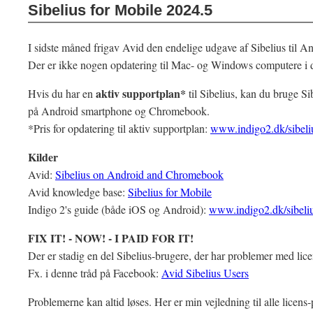
Sibelius for Mobile 2024.5
I sidste måned frigav Avid den endelige udgave af Sibelius til
Der er ikke nogen opdatering til Mac- og Windows computere i
aktiv supportplan*
Hvis du har en
til Sibelius, kan du bruge Si
på Android smartphone og Chromebook.
*Pris for opdatering til aktiv supportplan:
www.indigo2.dk/sibeliu
Kilder
Avid:
Sibelius on Android and Chromebook
Avid knowledge base:
Sibelius for Mobile
Indigo 2's guide (både iOS og Android):
www.indigo2.dk/sibeli
FIX IT! - NOW! - I PAID FOR IT!
Der er stadig en del Sibelius-brugere, der har problemer med lic
Fx. i denne tråd på Facebook:
Avid Sibelius Users
Problemerne kan altid løses. Her er min vejledning til alle licens