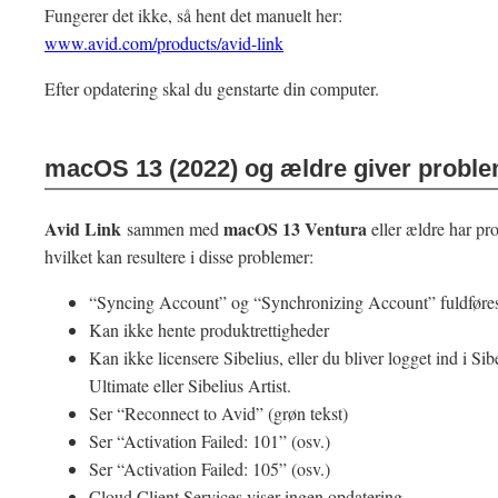
Fungerer det ikke, så hent det manuelt her:
www.avid.com/products/avid-link
Efter opdatering skal du genstarte din computer.
macOS 13 (2022) og ældre giver probl
Avid Link
macOS 13 Ventura
sammen med
eller ældre har pr
hvilket kan resultere i disse problemer:
“Syncing Account” og “Synchronizing Account” fuldføres
Kan ikke hente produktrettigheder
Kan ikke licensere Sibelius, eller du bliver logget ind i Sibel
Ultimate eller Sibelius Artist.
Ser “Reconnect to Avid” (grøn tekst)
Ser “Activation Failed: 101” (osv.)
Ser “Activation Failed: 105” (osv.)
Cloud Client Services viser ingen opdatering.