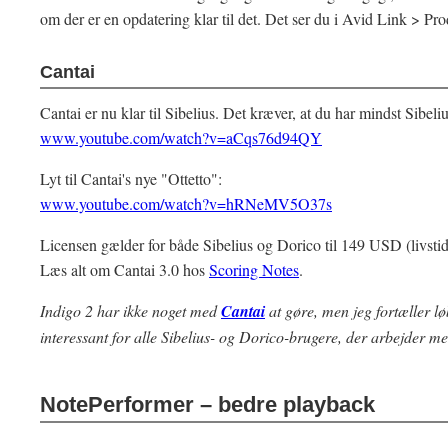
om der er en opdatering klar til det. Det ser du i Avid Link > Pr
Cantai
Cantai er nu klar til Sibelius. Det kræver, at du har mindst Sibeli
www.youtube.com/watch?v=aCqs76d94QY
Lyt til Cantai's nye "Ottetto":
www.youtube.com/watch?v=hRNeMV5O37s
Licensen gælder for både Sibelius og Dorico til 149 USD (livstid
Læs alt om Cantai 3.0 hos
Scoring Notes
.
Indigo 2 har ikke noget med
Cantai
at gøre, men jeg fortæller l
interessant for alle Sibelius- og Dorico-brugere, der arbejder me
NotePerformer – bedre playback