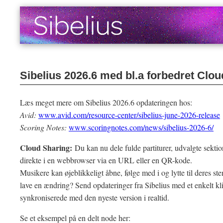
Sibelius 2026.6 med bl.a forbedret Clo
Læs meget mere om Sibelius 2026.6 opdateringen hos:
Avid:
www.avid.com/resource-center/sibelius-june-2026-release
Scoring Notes:
www.scoringnotes.com/news/sibelius-2026-6/
Cloud Sharing:
Du kan nu dele fulde partiturer, udvalgte sekti
direkte i en webbrowser via en URL eller en QR-kode.
Musikere kan øjeblikkeligt åbne, følge med i og lytte til deres s
lave en ændring? Send opdateringer fra Sibelius med et enkelt klik
synkroniserede med den nyeste version i realtid.
Se et eksempel på en delt node her: