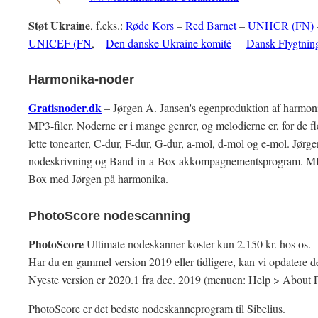
Støt Ukraine
, f.eks.:
Røde Kors
–
Red Barnet
–
UNHCR (FN)
UNICEF (FN
, –
Den danske Ukraine komité
–
Dansk Flygtnin
Harmonika-noder
Gratisnoder.dk
– Jørgen A. Jansen's egenproduktion af harmo
MP3-filer. Noderne er i mange genrer, og melodierne er, for de f
lette tonearter, C-dur, F-dur, G-dur, a-mol, d-mol og e-mol. Jør
nodeskrivning og Band-in-a-Box akkompagnementsprogram. MP3-f
Box med Jørgen på harmonika.
PhotoScore nodescanning
PhotoScore
Ultimate nodeskanner koster kun 2.150 kr. hos os.
Har du en gammel version 2019 eller tidligere, kan vi opdatere de
Nyeste version er 2020.1 fra dec. 2019 (menuen: Help > About 
PhotoScore er det bedste nodeskanneprogram til Sibelius.