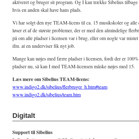
aktiveret og bruger sit program. Og I kan trække Sibelius tilbage 
hvis en anden skal have hans plads.
Vi har solgt den nye TEAM-licens til ca. 15 musikskoler og alle 
løser et af de største problemer, der er med den almindelige flerb
på om alle pladser i licensen var i brug, eller om nogle var mist
ifm. at en underviser fik nyt job.
Mange kan nøjes med færre pladser i licensen, fordi der er 100% s
pladser nu, så kan I med TEAM-licensen måske nøjes med 15.
Læs mere om Sibelius TEAM-licens:
www.indigo2.dk/sibelius/flerbruger_h.htm#team
www.indigo2.dk/sibelius/team.htm
Digitalt
Support til Sibelius