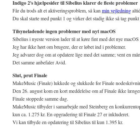
Indigo 2's hjælpesider til Sibelius klarer de fleste problemer
Får du trods alt et aktiveringsproblem, så kan
min vejledning
alti
Du skal starte med punkt 1 og virker det stadig ikke så tag punkt 
Tilsyneladende ingen problemer med nyt macOS
Sibelius i nyeste version lader til at køre fint med det nye macO
Jeg har ikke hørt om brugere, der er løbet ind i problemer.
Jeg advarer dog om at opdatere lige med det samme; vent en måne
Det samme anbefaler Avid.
Slut, prut Finale
MakeMusic (Finale) lukkede og slukkede for Finale nodeskrivning
Den 26. august kom en kort meddelelse om af Finale ikke længere 
Finale stoppede samme dag.
MakeMusic tilbyder i samarbejde med Steinberg en konkurrentopg
kun ca. 1.275 kr. En opgradering til Finale 27 er inkluderet.
Vi kan tilbyde en opdatering til Sibelius til kun 1.395 kr.