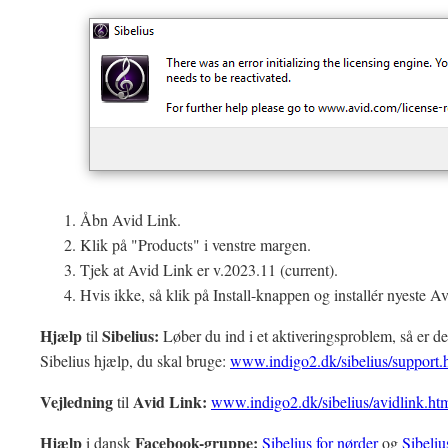
Åbn Avid Link.
Klik på "Products" i venstre margen.
Tjek at Avid Link er v.2023.11 (current).
Hvis ikke, så klik på Install-knappen og installér nyeste A
Hjælp
Sibelius:
til
Løber du ind i et aktiveringsproblem, så er det
Sibelius hjælp, du skal bruge:
www.indigo2.dk/sibelius/support.
Vejledning
Avid Link:
til
www.indigo2.dk/sibelius/avidlink.ht
Hjælp
Facebook-gruppe:
i dansk
Sibelius for nørder
og
Sibeliu